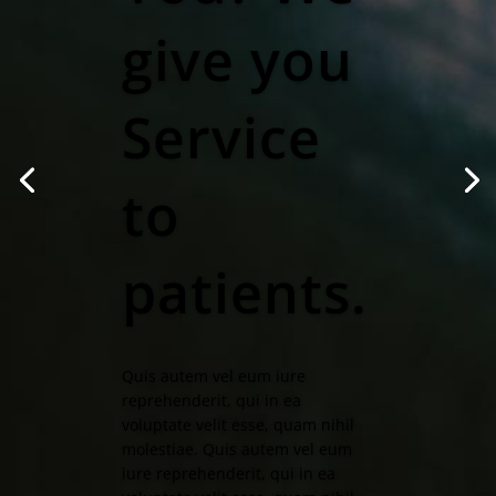
give you
Service
to
patients.
Quis autem vel eum iure
reprehenderit, qui in ea
voluptate velit esse, quam nihil
molestiae. Quis autem vel eum
iure reprehenderit, qui in ea