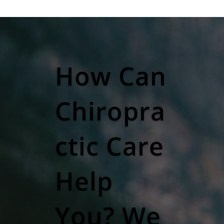
How Can
Chiropra
ctic Care
Help
You? We