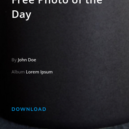
Day
By
John Doe
Album
Lorem Ipsum
DOWNLOAD